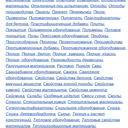
материалы
,
Отклонения при испытаниях
,
Отходы
,
Отходы
производства
,
Панели
,
Паркет
,
Перемычки
,
Песок
,
Пигменты
,
Пиломатериал
,
Питатели
,
Пластификаторы
для бетона
,
Пластифицирующие добавки
,
Плиты
,
Покрытия
,
Полимерное оборудование
,
Полимеры
,
Половое
покрытие
,
Полы
,
Прессовое оборудование
,
Приборы
,
Приспособления
,
Прогоны
,
Проектирование
,
Производства
,
Противоморозные добавки
,
Противопожарное оборудование
,
Прочие
,
Прочие, бетон
,
Прочие, замазки
,
Прочие, краски
,
Прочие, оборудование
,
Разновидности древесины
,
Разрушения материалов
,
Раствор
,
Ригеля
,
Сваи
,
Сваизабивное оборудование
,
Сварка
,
Сварочное
оборудование
,
Свойства
,
Свойства бетона
,
Свойства
вяжущих веществ
,
Свойства горной породы
,
Свойства
камней
,
Свойства материалов
,
Свойства цемента
,
Сейсмика
,
Склады
,
Скобяные изделия
,
Смеси сухие
,
Смолы
,
Стекло
,
Строительная химия
,
Строительные материалы
,
Суперпластификаторы
,
Сушильное оборудование
,
Сушка
,
Сушка, деревообработка
,
Сырье
,
Теория и расчет
конструкций
,
Тепловое оборудование
,
Тепловые свойства
материалов
,
Теплоизоляционные материалы
,