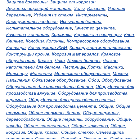
Защита древесины
,
Защита от коррозии
,
Звукопоглащающий материал
,
Золы
,
Известь
,
Изделия
деревянные
,
Изделия из стекла
,
Инструменты
,
Инструменты геодезия
,
Испытания бетона
,
Испытательное оборудование
,
Качество цемента
,
Качество, контроль
,
Керамика
,
Керамика и огнеупоры
,
Клеи
,
Клинкер
,
Колодцы
,
Колонны
,
Компрессорное оборудование
,
Конвеера
,
Конструкции ЖБИ
,
Конструкции металлические
,
Конструкции прочие
,
Коррозия материалов
,
Крановое
оборудование
,
Краски
,
Лаки
,
Легкие бетоны
,
Легкие
наполнители для бетона
,
Лестницы
,
Лотки
,
Мастики
,
Мельницы
,
Минералы
,
Монтажное оборудование
,
Мосты
,
Напыления
,
Обжиговое оборудование
,
Обои
,
Оборудование
,
Оборудование для производства бетона
,
Оборудование для
производства вяжущие
,
Оборудование для производства
керамики
,
Оборудование для производства стекла
,
Оборудование для производства цемента
,
Общие
,
Общие
термины
,
Общие термины, бетон
,
Общие термины,
деревообработка
,
Общие термины, оборудование
,
Общие,
заводы
,
Общие, заполнители
,
Общие, качество
,
Общие,
коррозия
,
Общие, краски
,
Общие, стекло
,
Огнезащита
материалов
,
Огнеупоры
,
Опалубка
,
Освещение
,
Отделочные