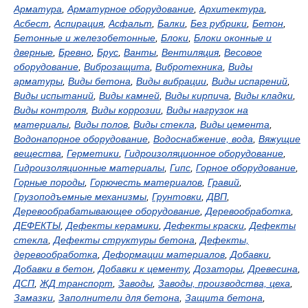
Арматура
,
Арматурное оборудование
,
Архитектура
,
Асбест
,
Аспирация
,
Асфальт
,
Балки
,
Без рубрики
,
Бетон
,
Бетонные и железобетонные
,
Блоки
,
Блоки оконные и
дверные
,
Бревно
,
Брус
,
Ванты
,
Вентиляция
,
Весовое
оборудование
,
Виброзащита
,
Вибротехника
,
Виды
арматуры
,
Виды бетона
,
Виды вибрации
,
Виды испарений
,
Виды испытаний
,
Виды камней
,
Виды кирпича
,
Виды кладки
,
Виды контроля
,
Виды коррозии
,
Виды нагрузок на
материалы
,
Виды полов
,
Виды стекла
,
Виды цемента
,
Водонапорное оборудование
,
Водоснабжение, вода
,
Вяжущие
вещества
,
Герметики
,
Гидроизоляционное оборудование
,
Гидроизоляционные материалы
,
Гипс
,
Горное оборудование
,
Горные породы
,
Горючесть материалов
,
Гравий
,
Грузоподъемные механизмы
,
Грунтовки
,
ДВП
,
Деревообрабатывающее оборудование
,
Деревообработка
,
ДЕФЕКТЫ
,
Дефекты керамики
,
Дефекты краски
,
Дефекты
стекла
,
Дефекты структуры бетона
,
Дефекты,
деревообработка
,
Деформации материалов
,
Добавки
,
Добавки в бетон
,
Добавки к цементу
,
Дозаторы
,
Древесина
,
ДСП
,
ЖД транспорт
,
Заводы
,
Заводы, производства, цеха
,
Замазки
,
Заполнители для бетона
,
Защита бетона
,